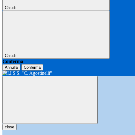
Chiudi
Chiudi
Conferma
Annulla
Conferma
close