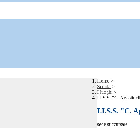
Home
>
Scuola
>
I luoghi
>
I.I.S.S. "C. Agostinell
I.I.S.S. "C. A
sede succursale