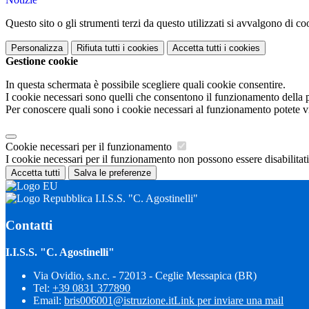
Questo sito o gli strumenti terzi da questo utilizzati si avvalgono di coo
Personalizza
Rifiuta tutti
i cookies
Accetta tutti
i cookies
Gestione cookie
In questa schermata è possibile scegliere quali cookie consentire.
I cookie necessari sono quelli che consentono il funzionamento della pi
Per conoscere quali sono i cookie necessari al funzionamento potete v
Cookie necessari per il funzionamento
I cookie necessari per il funzionamento non possono essere disabilitati.
Accetta tutti
Salva le preferenze
I.I.S.S. "C. Agostinelli"
Contatti
I.I.S.S. "C. Agostinelli"
Via Ovidio, s.n.c. - 72013 - Ceglie Messapica (BR)
Tel:
+39 0831 377890
Email:
bris006001@istruzione.it
Link per inviare una mail