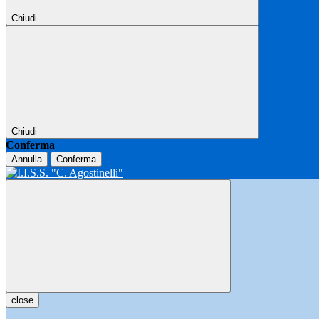
Chiudi
Chiudi
Conferma
Annulla
Conferma
close