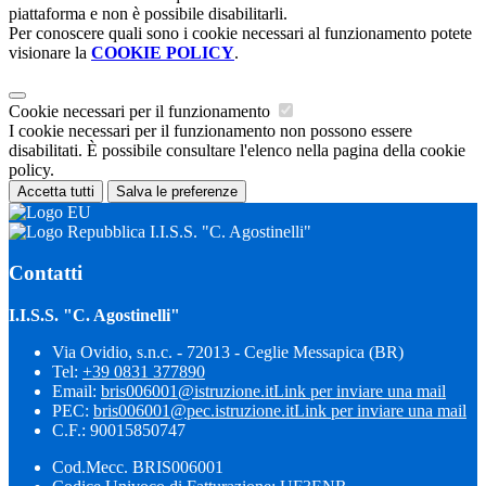
piattaforma e non è possibile disabilitarli.
Per conoscere quali sono i cookie necessari al funzionamento potete
visionare la
COOKIE POLICY
.
Cookie necessari per il funzionamento
I cookie necessari per il funzionamento non possono essere
disabilitati. È possibile consultare l'elenco nella pagina della cookie
policy.
Accetta tutti
Salva le preferenze
I.I.S.S. "C. Agostinelli"
Contatti
I.I.S.S. "C. Agostinelli"
Via Ovidio, s.n.c. - 72013 - Ceglie Messapica (BR)
Tel:
+39 0831 377890
Email:
bris006001@istruzione.it
Link per inviare una mail
PEC:
bris006001@pec.istruzione.it
Link per inviare una mail
C.F.: 90015850747
Cod.Mecc. BRIS006001