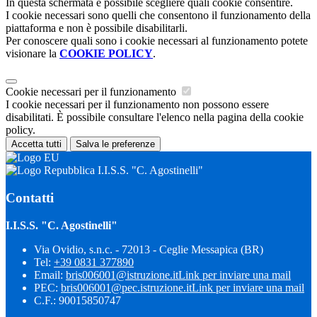
In questa schermata è possibile scegliere quali cookie consentire.
I cookie necessari sono quelli che consentono il funzionamento della
piattaforma e non è possibile disabilitarli.
Per conoscere quali sono i cookie necessari al funzionamento potete
visionare la
COOKIE POLICY
.
Cookie necessari per il funzionamento
I cookie necessari per il funzionamento non possono essere
disabilitati. È possibile consultare l'elenco nella pagina della cookie
policy.
Accetta tutti
Salva le preferenze
I.I.S.S. "C. Agostinelli"
Contatti
I.I.S.S. "C. Agostinelli"
Via Ovidio, s.n.c. - 72013 - Ceglie Messapica (BR)
Tel:
+39 0831 377890
Email:
bris006001@istruzione.it
Link per inviare una mail
PEC:
bris006001@pec.istruzione.it
Link per inviare una mail
C.F.: 90015850747