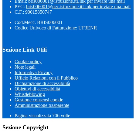
Email:
bris006001@istruzione.it
Link per inviare una mail
PEC:
bris006001@pec.istruzione.it
Link per inviare una mail
C.F.: 90015850747
Cod.Mecc. BRIS006001
Codice Univoco di Fatturazione: UF3ENR
Sezione Link Utili
Cookie policy
Note legali
Informativa Privacy
Ufficio Relazioni con il Pubblico
Dichiarazione di accessibilità
Obiettivi di accessibilità
Whistleblowing
Gestione consensi cookie
Amministrazione trasparente
Pagina visualizzata
706
volte
Sezione Copyright