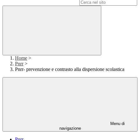
Campo di ricerca per le pagine del sito
Home
>
Pnrr
>
Pnrr- prevenzione e contrasto alla dispersione scolastica
Menu di
navigazione
Pnrr