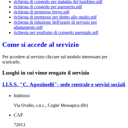
richiesta di congedo per malattia del bambino.pdf
richiesta di congedo per puerperio.pdf
richiesta di permesso breve.pdf
richiesta di permesso per diritto allo studio.pdf
richiesta di riduzione dell'orario di servizio per
allattamento.pdf
richiesta per usufruire di congedo parentale.pdf
Come si accede al servizio
Per accedere al servizio cliccare sul modulo interessato per
scaricarlo.
Luoghi in cui viene erogato il servizio
I.I.S.S. "C. Agostinelli"- sede centrale e servizi sociali
Indirizzo
Via Ovidio, s.n.c., Ceglie Messapica (Br)
CAP
72013