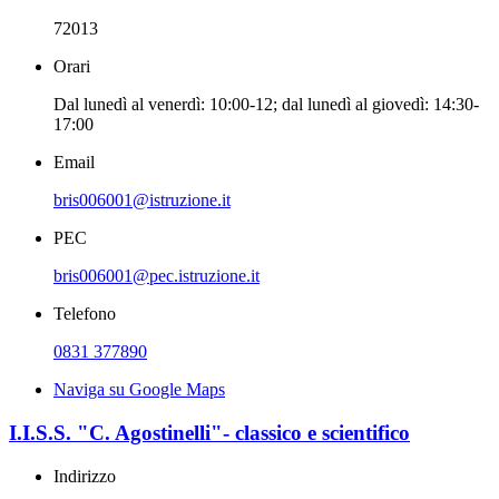
72013
Orari
Dal lunedì al venerdì: 10:00-12; dal lunedì al giovedì: 14:30-
17:00
Email
bris006001@istruzione.it
PEC
bris006001@pec.istruzione.it
Telefono
0831 377890
Naviga su Google Maps
I.I.S.S. "C. Agostinelli"- classico e scientifico
Indirizzo