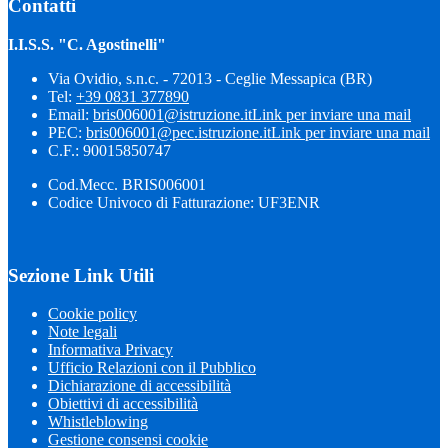
Contatti
I.I.S.S. "C. Agostinelli"
Via Ovidio, s.n.c. - 72013 - Ceglie Messapica (BR)
Tel:
+39 0831 377890
Email:
bris006001@istruzione.it
Link per inviare una mail
PEC:
bris006001@pec.istruzione.it
Link per inviare una mail
C.F.: 90015850747
Cod.Mecc. BRIS006001
Codice Univoco di Fatturazione: UF3ENR
Sezione Link Utili
Cookie policy
Note legali
Informativa Privacy
Ufficio Relazioni con il Pubblico
Dichiarazione di accessibilità
Obiettivi di accessibilità
Whistleblowing
Gestione consensi cookie