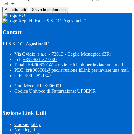
policy.
Accetta tutti
Salva le preferenze
I.I.S.S. "C. Agostinelli"
Contatti
I.I.S.S. "C. Agostinelli"
Via Ovidio, s.n.c. - 72013 - Ceglie Messapica (BR)
Tel:
+39 0831 377890
Email:
bris006001@istruzione.it
Link per inviare una mail
PEC:
bris006001@pec.istruzione.it
Link per inviare una mail
C.F.: 90015850747
Cod.Mecc. BRIS006001
Codice Univoco di Fatturazione: UF3ENR
Sezione Link Utili
Cookie policy
Note legali