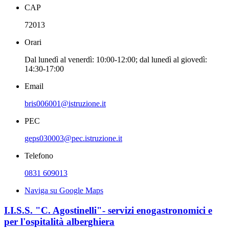
CAP
72013
Orari
Dal lunedì al venerdì: 10:00-12:00; dal lunedì al giovedì:
14:30-17:00
Email
bris006001@istruzione.it
PEC
geps030003@pec.istruzione.it
Telefono
0831 609013
Naviga su Google Maps
I.I.S.S. "C. Agostinelli"- servizi enogastronomici e
per l'ospitalità alberghiera