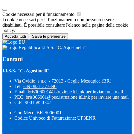
Cookie necessari per il funzionamento
I cookie necessari per il funzionamento non possono essere
disabilitati. È possibile consultare l'elenco nella pagina della cookie
policy.
Accetta tutti
Salva le preferenze
I.I.S.S. "C. Agostinelli"
Contatti
I.I.S.S. "C. Agostinelli"
Via Ovidio, s.n.c. - 72013 - Ceglie Messapica (BR)
Tel:
+39 0831 377890
Email:
bris006001@istruzione.it
Link per inviare una mail
PEC:
bris006001@pec.istruzione.it
Link per inviare una mail
C.F.: 90015850747
Cod.Mecc. BRIS006001
Codice Univoco di Fatturazione: UF3ENR