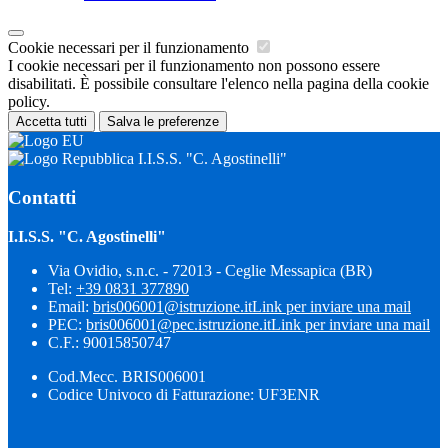
Cookie necessari per il funzionamento
I cookie necessari per il funzionamento non possono essere
disabilitati. È possibile consultare l'elenco nella pagina della cookie
policy.
Accetta tutti
Salva le preferenze
I.I.S.S. "C. Agostinelli"
Contatti
I.I.S.S. "C. Agostinelli"
Via Ovidio, s.n.c. - 72013 - Ceglie Messapica (BR)
Tel:
+39 0831 377890
Email:
bris006001@istruzione.it
Link per inviare una mail
PEC:
bris006001@pec.istruzione.it
Link per inviare una mail
C.F.: 90015850747
Cod.Mecc. BRIS006001
Codice Univoco di Fatturazione: UF3ENR