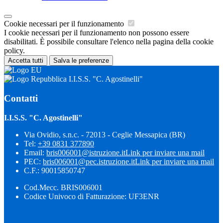
Cookie necessari per il funzionamento
I cookie necessari per il funzionamento non possono essere
disabilitati. È possibile consultare l'elenco nella pagina della cookie
policy.
Accetta tutti
Salva le preferenze
I.I.S.S. "C. Agostinelli"
Contatti
I.I.S.S. "C. Agostinelli"
Via Ovidio, s.n.c. - 72013 - Ceglie Messapica (BR)
Tel:
+39 0831 377890
Email:
bris006001@istruzione.it
Link per inviare una mail
PEC:
bris006001@pec.istruzione.it
Link per inviare una mail
C.F.: 90015850747
Cod.Mecc. BRIS006001
Codice Univoco di Fatturazione: UF3ENR