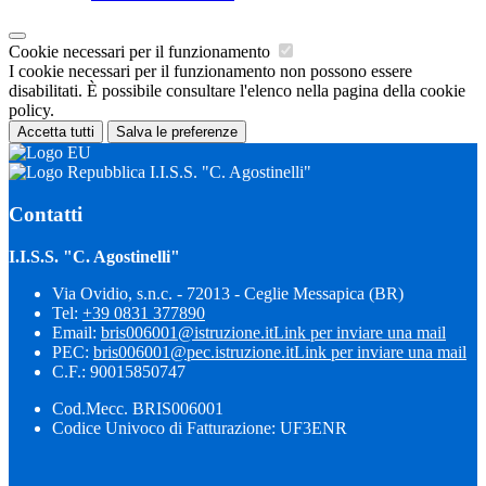
Cookie necessari per il funzionamento
I cookie necessari per il funzionamento non possono essere
disabilitati. È possibile consultare l'elenco nella pagina della cookie
policy.
Accetta tutti
Salva le preferenze
I.I.S.S. "C. Agostinelli"
Contatti
I.I.S.S. "C. Agostinelli"
Via Ovidio, s.n.c. - 72013 - Ceglie Messapica (BR)
Tel:
+39 0831 377890
Email:
bris006001@istruzione.it
Link per inviare una mail
PEC:
bris006001@pec.istruzione.it
Link per inviare una mail
C.F.: 90015850747
Cod.Mecc. BRIS006001
Codice Univoco di Fatturazione: UF3ENR